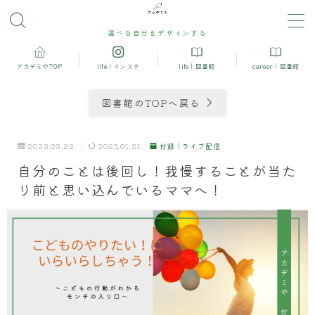
選べる自分をデザインする
MENU
アカデミやTOP
life｜インスタ
life｜図書館
career｜図書館
妊娠中におすすめ
図書館のTOPへ戻る
産後の運動＆ダイエット
2023.03.22
2025.01.21
付録｜ライブ配信
自分のことは後回し！我慢することが当た
産後におすすめ
り前と思い込んでいるママへ！
モンテッソーリ
アロマ・ハーブ・栄養