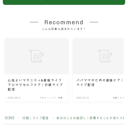
Recommend
こんな記事も読まれています！
心地よいマタニティ&産後ライフ
パパママのための産後ケア｜
アロマでセルフケア｜付録ライブ
ライブ配信
配信
2021.08.11
アロマ・ハーブ・栄養
2021.07.11
付録｜ライブ
HOME
付録｜ライブ配信
自分のことは後回し！我慢することが当たり前
＞
＞