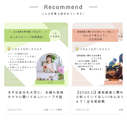
Recommend
こんな記事も読まれています！
まずは自分を大切に♩ お疲れ気味
【2023.11】産前産後に関わ
のママに聞いてほしいハーブの話
ら知っていてほしい!みんなで
よう！出生前診断
2023.07.22
付録｜ライブ配信
2023.12.09
付録｜