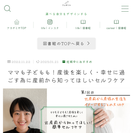
選べる自分をデザインする
MENU
アカデミやTOP
life｜インスタ
life｜図書館
career｜図書館
妊娠中におすすめ
図書館のTOPへ戻る
産後の運動＆ダイエット
2022.11.22
2025.01.21
妊娠中におすすめ
ママも子どもも！産後を楽しく・幸せに過
産後におすすめ
ごす為に産前から知ってほしいセルフケア
モンテッソーリ
アロマ・ハーブ・栄養