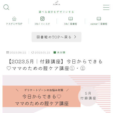
選べる自分をデザインする
MENU
アカデミやTOP
life｜インスタ
life｜図書館
career｜図書館
妊娠中におすすめ
図書館のTOPへ戻る
産後の運動＆ダイエット
2023.08.22
2025.01.21
未分類
【2023.5月｜付録講座】今日からできる
産後におすすめ
♡ママのための腟ケア講座①・②
モンテッソーリ
アロマ・ハーブ・栄養